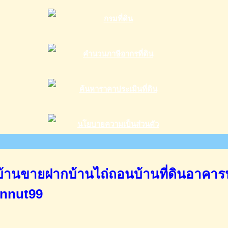
านขายฝากบ้านไถ่ถอนบ้านที่ดินอาคาร
annut99