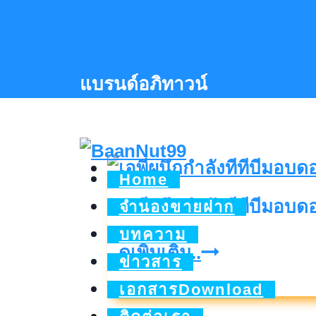
Skip
to
content
แบรนด์อภิทาวน์
Home
เอพีผนึกกำลังทีทีบีมอบดอ
จำนองขายฝาก
บทความ
เอ
ดูเพิ่มเติม..
ข่าวสาร
พี
เอกสารDownload
ผนึก