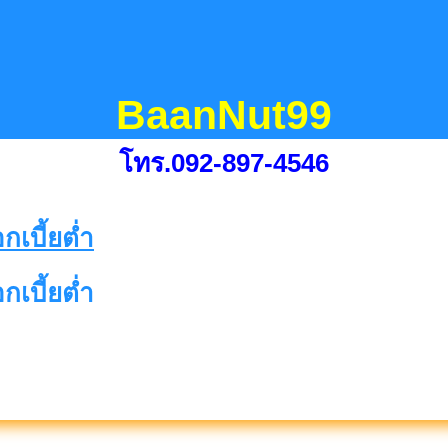
BaanNut99
โทร.092-897-4546
กเบี้ยต่ำ