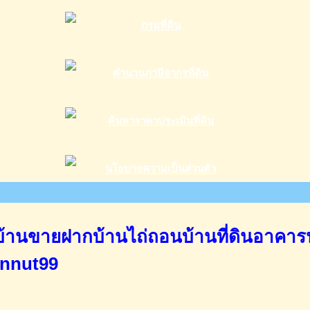
านขายฝากบ้านไถ่ถอนบ้านที่ดินอาคาร
annut99