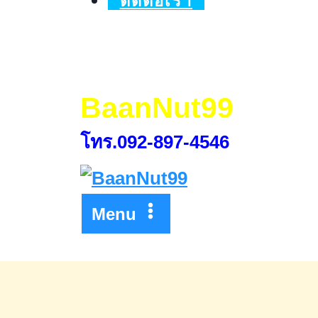
ติดต่อเรา
ครั้ง
ที่
40
วัน
BaanNut99
ที่
โทร.092-897-4546
30
-31
สิงหาคม
Menu
2568