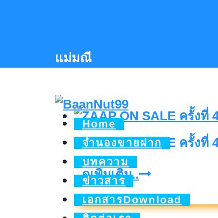
Skip
to
content
แม่มณี
Home
ZAAP ON SALE ครั้งที่ 4
จำนองขายฝาก
บทความ
ZAAP
ดูเพิ่มเติม..
ข่าวสาร
ON
เอกสารDownload
SALE