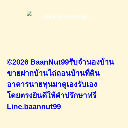
©2026 BaanNut99รับจำนองบ้าน
ขายฝากบ้านไถ่ถอนบ้านที่ดิน
อาคารนายทุนมาดูเองรับเอง
โดยตรง
ยินดีให้คำปรึกษาฟรี
Line.baannut99