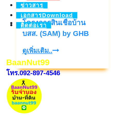
ข่าวสาร
เอกสารDownload
โครงการสินเชื่อบ้าน
ติดต่อเรา
บสส. (SAM) by GHB
โครงการ
ดูเพิ่มเติม..
สิน
BaanNut99
เชื่อ
โทร.092-897-4546
บ้าน
บสส.
(SAM)
by