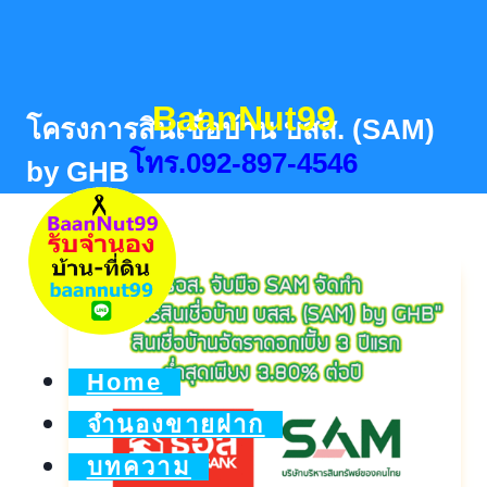
Skip
to
content
BaanNut99
โครงการสินเชื่อบ้าน บสส. (SAM)
โทร.092-897-4546
by GHB
Home
จำนองขายฝาก
บทความ