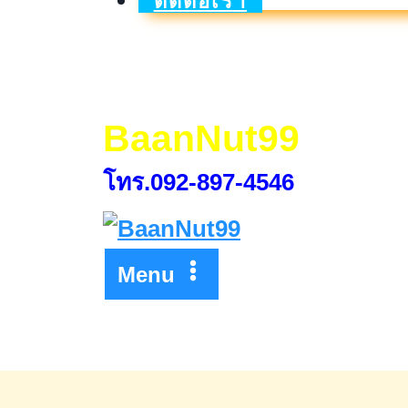
ติดต่อเรา
คมาส
เตอร์
พีซ
พระราม9-
BaanNut99
กรุงเทพกรีฑา
โทร.092-897-4546
Menu