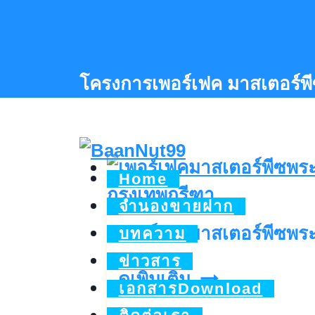
Skip
to
content
โครงการเพอร์เฟค มาสเตอร์พ
Home
จำนองขายฝาก
เพอร์เฟคมาสเตอร์พีซพร
บทความ
ข่าวสาร
เพ
ดูเพิ่มเติม..
เอกสารDownload
อร์เฟ