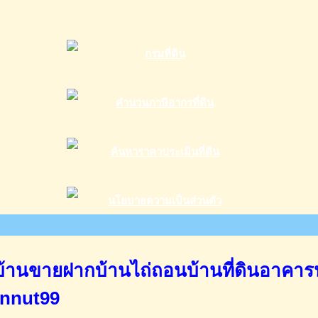
านขายฝากบ้านไถ่ถอนบ้านที่ดินอาคาร
annut99