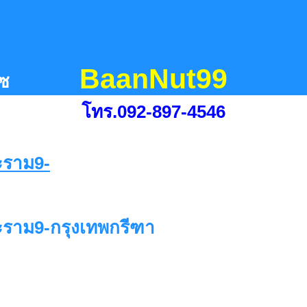
BaanNut99
ีซ
โทร.092-897-4546
ะราม9-กรุงเทพกรีฑา