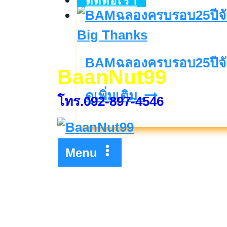
ติดต่อเรา
ร่วม
กับ
BAM
BAMฉลองครบรอบ25ปีจ
ใน
BaanNut99
โครงการ
BAMฉลอง
ดูเพิ่มเติม..
โทร.092-897-4546
GHB
ครบ
Big
รอบ25ปี
Family
Menu
จัด
แคมเปญBAM
Big
Thanks