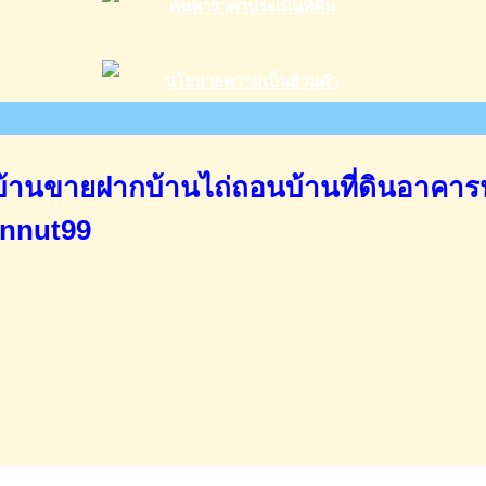
านขายฝากบ้านไถ่ถอนบ้านที่ดินอาคาร
annut99