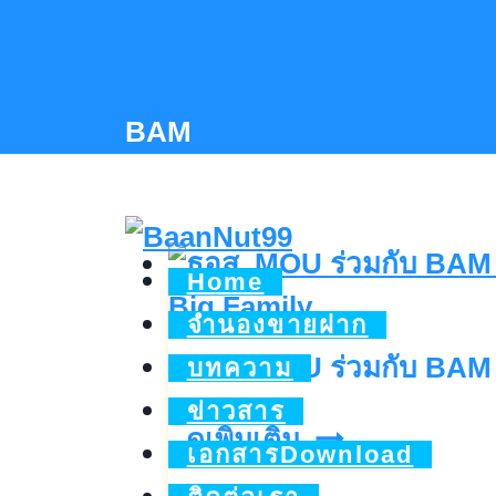
Skip
to
content
BAM
Home
จำนองขายฝาก
ธอส. MOU ร่วมกับ BAM
บทความ
ข่าวสาร
ธอส.
ดูเพิ่มเติม..
เอกสารDownload
MOU