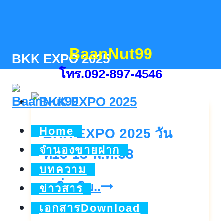
Skip
to
content
BaanNut99
BKK EXPO 2025
โทร.092-897-4546
Home
BKK EXPO 2025 วัน
จำนองขายฝาก
ที่15-18 พ.ค.68
บทความ
BKK
ดูเพิ่มเติม..
ข่าวสาร
EXPO
เอกสารDownload