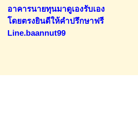
อาคารนายทุนมาดูเองรับเอง
โดยตรง
ยินดีให้คำปรึกษาฟรี
Line.baannut99
Home
จำนองขายฝาก
บทความ
ข่าวสาร