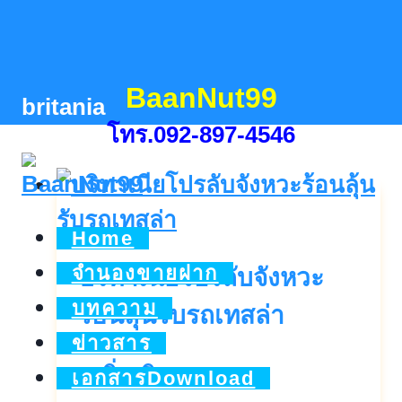
Skip
to
content
BaanNut99
britania
โทร.092-897-4546
Home
จำนองขายฝาก
บริทาเนียโปรลับจังหวะ
บทความ
ร้อนลุ้นรับรถเทสล่า
ข่าวสาร
บริ
ดูเพิ่มเติม..
เอกสารDownload