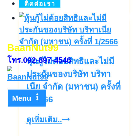
ทา
ติดต่อเรา
เนีย
โปร
ลับ
BaanNut99
จังหวะ
โทร.092-897-4546
หุ้นกู้ไม่ด้อยสิทธิและไม่มี
ร้อน
ลุ้น
ประกันของบริษัท บริทา
รับ
เนีย จำกัด (มหาชน) ครั้งที่
รถ
Menu
1/2566
เท
หุ้น
ดูเพิ่มเติม..
สล่า
กู้