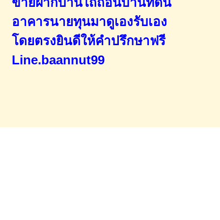
ขายฝากบ้านไถ่ถอนบ้านที่ดิน
อาคารนายทุนมาดูเองรับเอง
โดยตรง
ยินดีให้คำปรึกษาฟรี
Line.baannut99
Home
จำนองขายฝาก
บทความ
ข่าวสาร