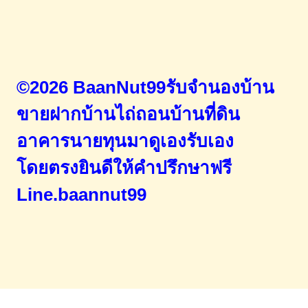
©2026 BaanNut99รับจำนองบ้าน
ขายฝากบ้านไถ่ถอนบ้านที่ดิน
อาคารนายทุนมาดูเองรับเอง
โดยตรง
ยินดีให้คำปรึกษาฟรี
Line.baannut99