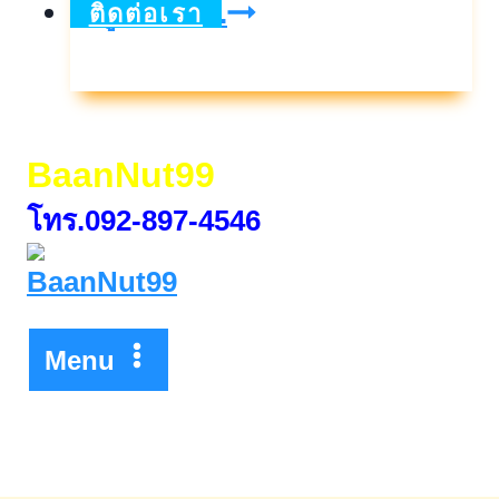
Logistics
ดูเพิ่มเติม..
ติดต่อเรา
Automation
Expo
2026
BaanNut99
วัน
โทร.092-897-4546
ที่1-
3
ก.ค.69
Menu