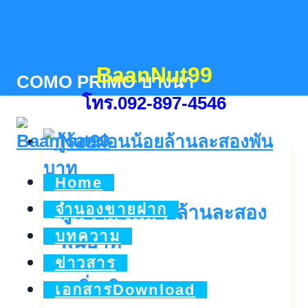
Skip
to
content
BaanNut99
COMO PRIMO บางนา
โทร.092-897-4546
Home
จำนองขายฝาก
กู้ร้อยผ่อนน้อยล้านละสอง
บทความ
พันบาท
ข่าวสาร
กู้
ดูเพิ่มเติม..
เอกสารDownload