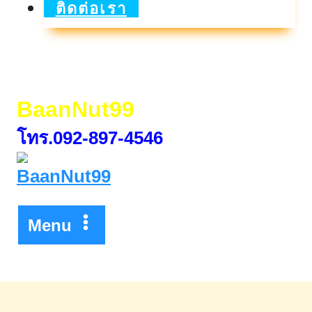
ร้อย
ติดต่อเรา
ผ่อน
น้อย
ล้าน
BaanNut99
ละ
โทร.092-897-4546
สอง
พัน
บาท
Menu