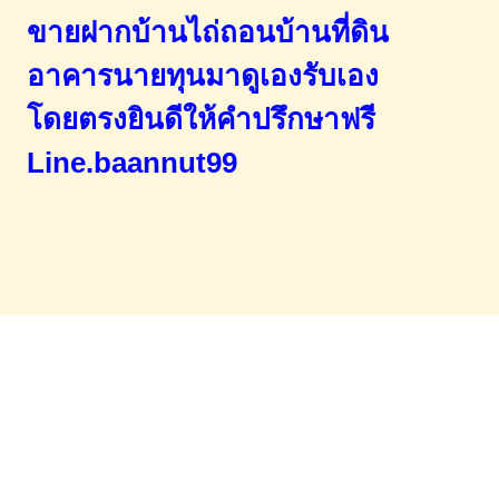
ขายฝากบ้านไถ่ถอนบ้านที่ดิน
อาคารนายทุนมาดูเองรับเอง
โดยตรง
ยินดีให้คำปรึกษาฟรี
Line.baannut99
Home
จำนองขายฝาก
บทความ