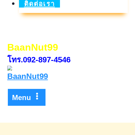
2026รับ
ติดต่อเรา
สร้าง
บ้าน
วัน
BaanNut99
ที่18
โทร.092-897-4546
–
22
มี.ค.
2569
Menu