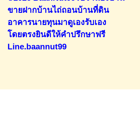
ขายฝากบ้านไถ่ถอนบ้านที่ดิน
อาคารนายทุนมาดูเองรับเอง
โดยตรง
ยินดีให้คำปรึกษาฟรี
Line.baannut99
Home
จำนองขายฝาก
บทความ