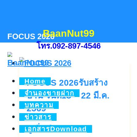
Skip
to
content
BaanNut99
FOCUS 2026
โทร.092-897-4546
Home
FOCUS 2026รับสร้าง
จำนองขายฝาก
บ้าน วันที่18 – 22 มี.ค.
บทความ
2569
ข่าวสาร
FOCUS
ดูเพิ่มเติม..
เอกสารDownload