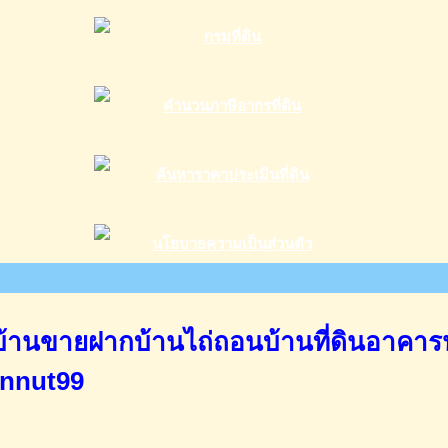
านขายฝากบ้านไถ่ถอนบ้านที่ดินอาคาร
annut99