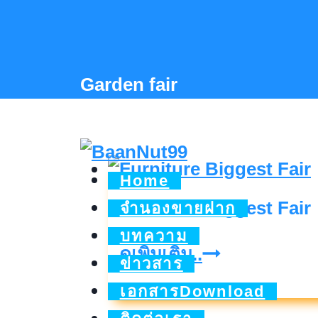
Skip
to
content
Garden fair
Home
Furniture Biggest Fair
จำนองขายฝาก
บทความ
Furniture
ดูเพิ่มเติม..
ข่าวสาร
Biggest
เอกสารDownload
Fair