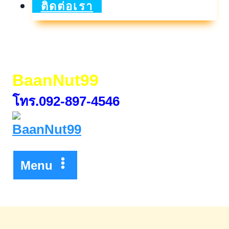
วัน
ติดต่อเรา
ที่
26
ก.ย.
BaanNut99
–
โทร.092-897-4546
5
ต.ค.
68
Menu