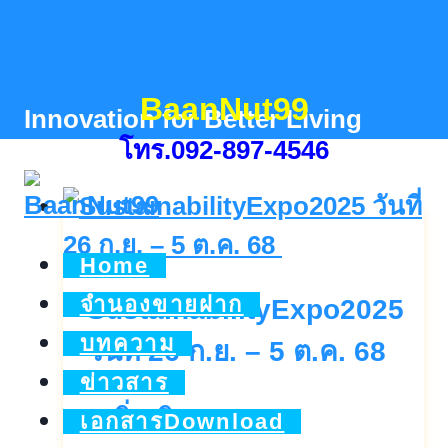
Skip
to
content
BaanNut99
Innovation for Better Living
โทร.092-897-4546
Home
จำนองขายฝาก
SustainabilityExpo2025
บทความ
วันที่ 26 ก.ย. – 5 ต.ค. 68
ข่าวสาร
SustainabilityExpo
ดูเพิ่มเติม..
เอกสารDownload