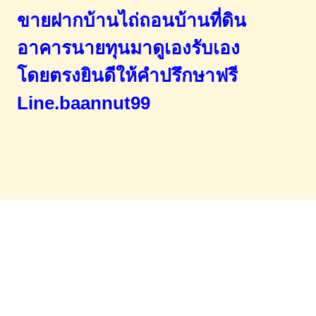
ขายฝากบ้านไถ่ถอนบ้านที่ดิน
อาคารนายทุนมาดูเองรับเอง
โดยตรง
ยินดีให้คำปรึกษาฟรี
Line.baannut99
Home
จำนองขายฝาก
บทความ