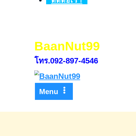
ติดต่อเรา
ที่
13-
16
พ.ค.
BaanNut99
2569
โทร.092-897-4546
Menu