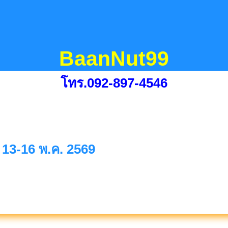
BaanNut99
โทร.092-897-4546
13-16 พ.ค. 2569