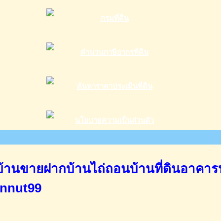
านขายฝากบ้านไถ่ถอนบ้านที่ดินอาคาร
annut99