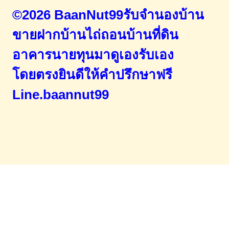
©2026 BaanNut99รับจำนองบ้าน
ขายฝากบ้านไถ่ถอนบ้านที่ดิน
อาคารนายทุนมาดูเองรับเอง
โดยตรง
ยินดีให้คำปรึกษาฟรี
Line.baannut99
Home
จำนองขายฝาก