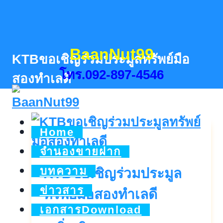
Skip
to
content
BaanNut99
KTBขอเชิญร่วมประมูลทรัพย์มือ
โทร.092-897-4546
สองทำเลดี
Home
จำนองขายฝาก
บทความ
KTBขอเชิญร่วมประมูล
ข่าวสาร
ทรัพย์มือสองทำเลดี
เอกสารDownload