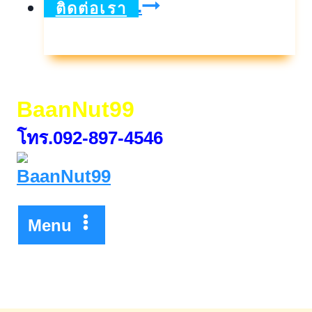
KTBขอ
ดูเพิ่มเติม..
ติดต่อเรา
เชิญ
ร่วม
ประมูล
BaanNut99
ทรัพย์
โทร.092-897-4546
มือ
สอง
ทำเล
ดี
Menu