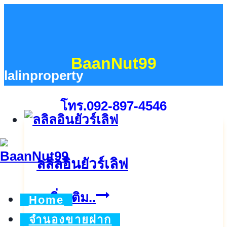
Skip
to
content
BaanNut99
lalinproperty
โทร.092-897-4546
ลลิลอินยัวร์เลิฟ
ล
ดูเพิ่มเติม..
Home
ลิ
จำนองขายฝาก