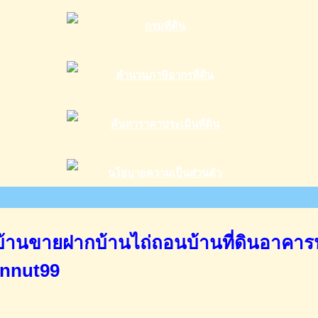
านขายฝากบ้านไถ่ถอนบ้านที่ดินอาคาร
annut99