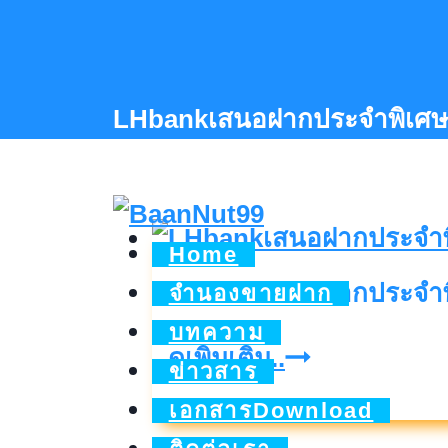
Skip
to
content
LHbankเสนอฝากประจำพิเศษ
Home
LHbankเสนอฝากประจำพ
จำนองขายฝาก
บทความ
LHbankเสนอ
ดูเพิ่มเติม..
ข่าวสาร
ฝาก
เอกสารDownload
ประจำ