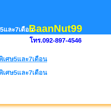
BaanNut99
5และ7เดือน
โทร.092-897-4546
ิเศษ5และ7เดือน