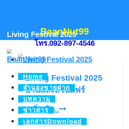
Skip
to
content
BaanNut99
Living Festival 2025
โทร.092-897-4546
Home
Living Festival 2025
จำนองขายฝาก
บ้านและสวนแฟร์
บทความ
Living
ดูเพิ่มเติม..
ข่าวสาร
Festival
เอกสารDownload