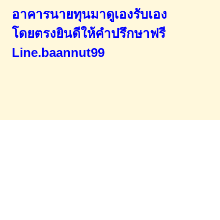
อาคารนายทุนมาดูเองรับเอง
โดยตรง
ยินดีให้คำปรึกษาฟรี
Line.baannut99
Home
จำนองขายฝาก
บทความ
ข่าวสาร