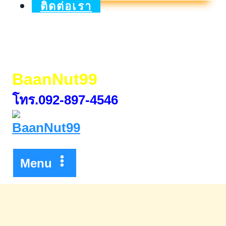
2025
ติดต่อเรา
บ้าน
และ
สวน
BaanNut99
แฟร์
โทร.092-897-4546
Menu