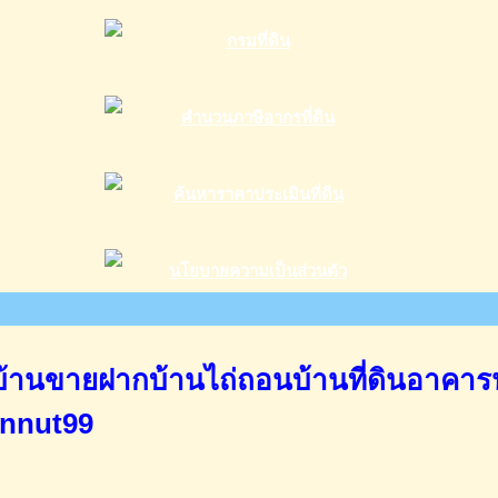
านขายฝากบ้านไถ่ถอนบ้านที่ดินอาคาร
annut99