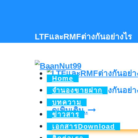
Skip
to
content
LTFและRMFต่างกันอย่างไร
Home
LTFและRMFต่างกันอย่างไ
จำนองขายฝาก
บทความ
LTFและRMFต
ดูเพิ่มเติม..
ข่าวสาร
กัน
เอกสารDownload
อย่างไร