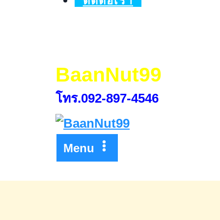
ติดต่อเรา
รู้
ไว้
ก่อน
ออม
BaanNut99
เงิน
โทร.092-897-4546
Menu