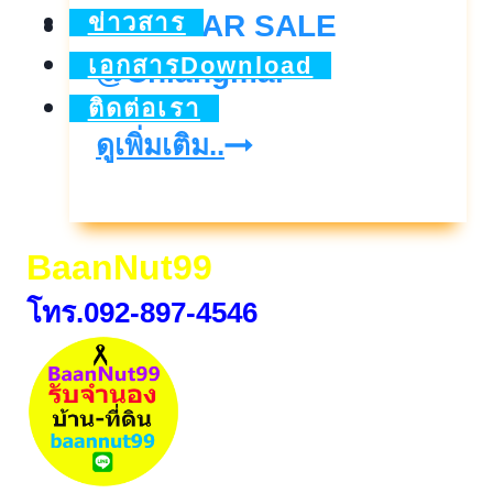
ข่าวสาร
MID YEAR SALE
เอกสารDownload
@Chiangmai
ติดต่อเรา
MID
ดูเพิ่มเติม..
YEAR
SALE
BaanNut99
@Chiangmai
โทร.092-897-4546