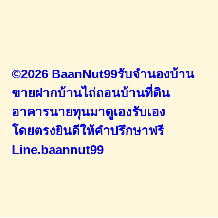
©2026 BaanNut99รับจำนองบ้าน
ขายฝากบ้านไถ่ถอนบ้านที่ดิน
อาคารนายทุนมาดูเองรับเอง
โดยตรง
ยินดีให้คำปรึกษาฟรี
Line.baannut99