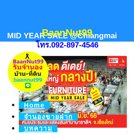
Skip
to
content
BaanNut99
MID YEAR SALE @Chiangmai
โทร.092-897-4546
Home
จำนองขายฝาก
บทความ