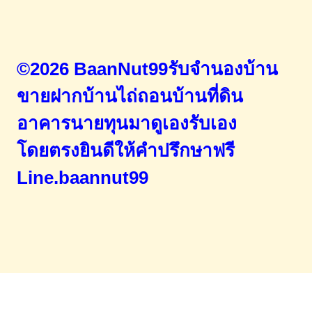
©2026 BaanNut99รับจำนองบ้าน
ขายฝากบ้านไถ่ถอนบ้านที่ดิน
อาคารนายทุนมาดูเองรับเอง
โดยตรง
ยินดีให้คำปรึกษาฟรี
Line.baannut99