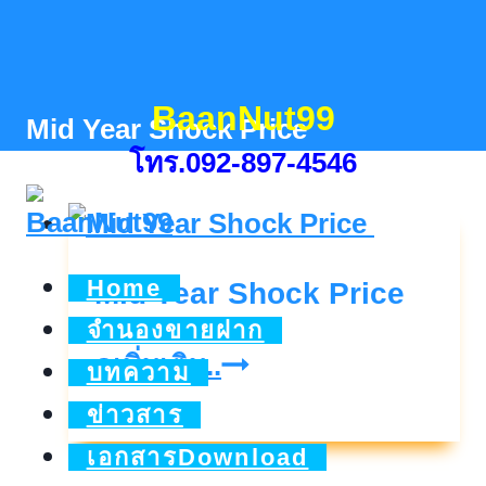
Skip
to
content
BaanNut99
Mid Year Shock Price
โทร.092-897-4546
Home
Mid Year Shock Price
จำนองขายฝาก
Mid
ดูเพิ่มเติม..
บทความ
Year
ข่าวสาร
Shock
เอกสารDownload