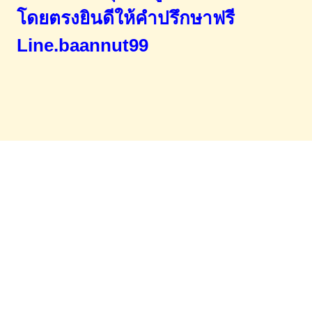
โดยตรง
ยินดีให้คำปรึกษาฟรี
Line.baannut99
Home
จำนองขายฝาก
บทความ
ข่าวสาร
เอกสารDownload