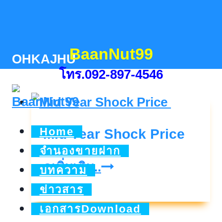
Skip
to
content
BaanNut99
OHKAJHU
โทร.092-897-4546
Home
Mid Year Shock Price
จำนองขายฝาก
Mid
ดูเพิ่มเติม..
บทความ
Year
ข่าวสาร
Shock
เอกสารDownload