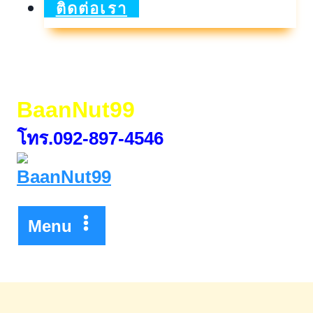
2026
ติดต่อเรา
วัน
ที่
25
BaanNut99
–
โทร.092-897-4546
27
มิ.ย.
2569
Menu