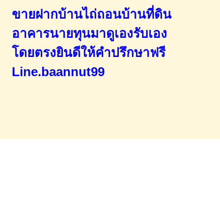
ขายฝากบ้านไถ่ถอนบ้านที่ดิน
อาคารนายทุนมาดูเองรับเอง
โดยตรง
ยินดีให้คำปรึกษาฟรี
Line.baannut99
Home
จำนองขายฝาก
บทความ