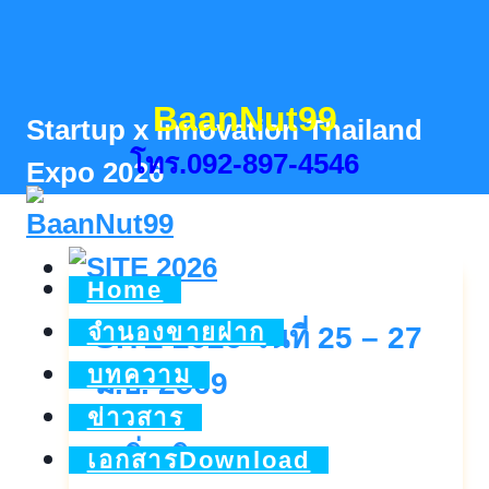
Skip
to
content
BaanNut99
Startup x Innovation Thailand
โทร.092-897-4546
Expo 2026
Home
จำนองขายฝาก
SITE 2026 วันที่ 25 – 27
บทความ
มิ.ย. 2569
ข่าวสาร
SITE
ดูเพิ่มเติม..
เอกสารDownload