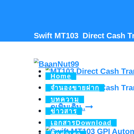
Skip
to
content
Swift MT103 Direct Cash T
Home
MT103 Direct Cash Tra
จำนองขายฝาก
บทความ
MT103
ดูเพิ่มเติม..
ข่าวสาร
Direct
เอกสารDownload
Cash