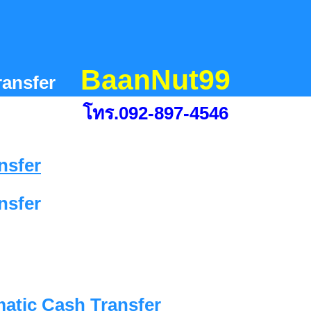
BaanNut99
ransfer
โทร.092-897-4546
nsfer