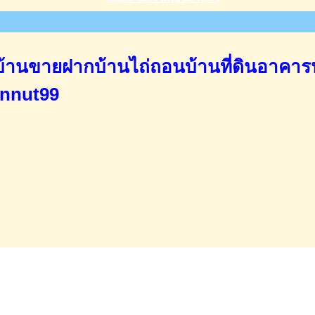
านขายฝากบ้านไถ่ถอนบ้านที่ดินอาคาร
annut99