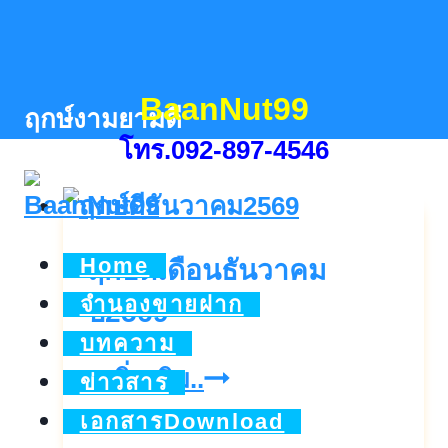
Skip
to
content
BaanNut99
ฤกษ์งามยามดี
โทร.092-897-4546
Home
ฤกษ์ดีเดือนธันวาคม
จำนองขายฝาก
ปี2569
บทความ
ฤกษ์
ดูเพิ่มเติม..
ข่าวสาร
ดี
เอกสารDownload