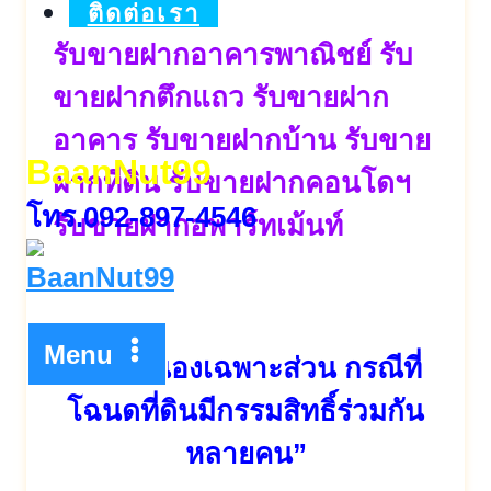
ติดต่อเรา
รับขายฝากอาคารพาณิชย์ รับ
ขายฝากตึกแถว รับขายฝาก
อาคาร รับขายฝากบ้าน รับขาย
BaanNut99
ฝากที่ดิน รับขายฝากคอนโดฯ
โทร.092-897-4546
รับขายฝากอพาร์ทเม้นท์
Menu
“รับจำนองเฉพาะส่วน กรณีที่
โฉนดที่ดินมีกรรมสิทธิ์ร่วมกัน
หลายคน”