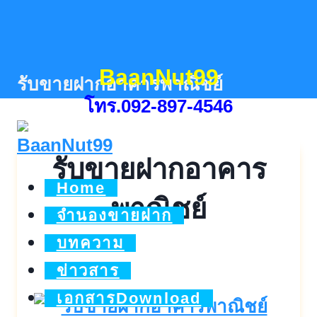
Skip
to
content
BaanNut99
รับขายฝากอาคารพาณิชย์
โทร.092-897-4546
รับขายฝากอาคาร
Home
พาณิชย์
จำนองขายฝาก
บทความ
ข่าวสาร
เอกสารDownload