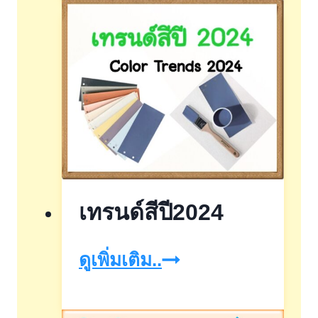
ขาย
ฝาก
โรงแรม
บ้าน
ที่ดิน
เทรนด์สีปี2024
เท
ดูเพิ่มเติม..
รนด์
สีปี2024