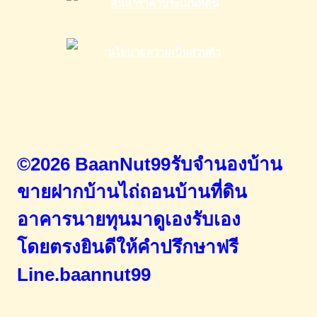
©2026 BaanNut99รับจำนองบ้าน
ขายฝากบ้านไถ่ถอนบ้านที่ดิน
อาคารนายทุนมาดูเองรับเอง
โดยตรง
ยินดีให้คำปรึกษาฟรี
Line.baannut99