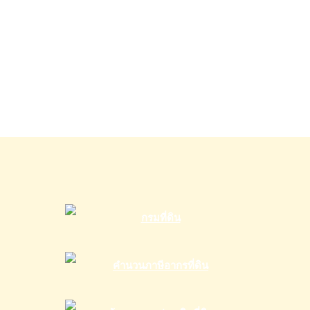
รับ
เงิน
ภายใน
วัน
เดียว
จบ