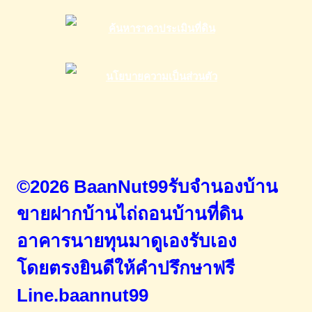
©2026 BaanNut99รับจำนองบ้าน
ขายฝากบ้านไถ่ถอนบ้านที่ดิน
อาคารนายทุนมาดูเองรับเอง
โดยตรง
ยินดีให้คำปรึกษาฟรี
Line.baannut99