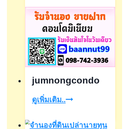
บ้าน
ชลบุรี
jumnongcondo
jumnongcondo
ดูเพิ่มเติม..