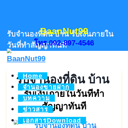
Skip
to
content
BaanNut99
รับจำนองที่ดิน บ้าน รับเงินภายใน
โทร.092-897-4546
วันที่ทำสัญญาทันที
Home
รับจำนองที่ดิน บ้าน
จำนองขายฝาก
รับเงินภายในวันทีทำ
บทความ
สัญญาทันที
ข่าวสาร
เอกสารDownload