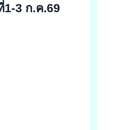
่1-3 ก.ค.69