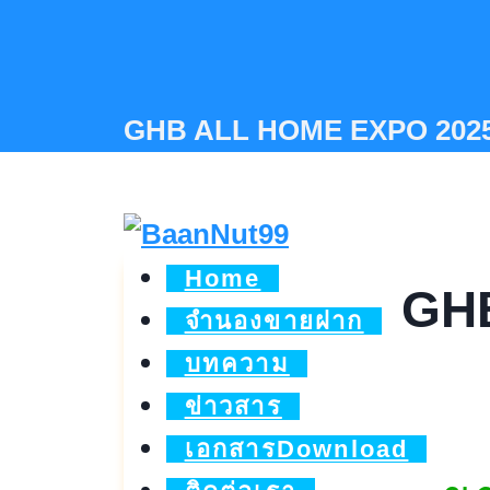
Skip
to
content
GHB ALL HOME EXPO 2025 คร
Home
GH
จำนองขายฝาก
บทความ
ข่าวสาร
เอกสารDownload