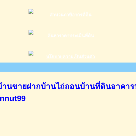
านขายฝากบ้านไถ่ถอนบ้านที่ดินอาคาร
annut99