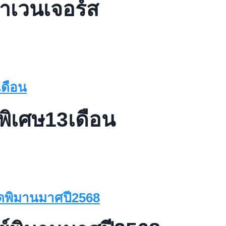
มาเวนเจอร์ส
พิเศษ13เดือน
น