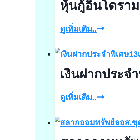
หุ้นกู้อินโดรา
หุ้น
ดูเพิ่มเติม..
กู้
อิน
โด
เงินฝากประจำ
รามา
เวน
เงิน
ดูเพิ่มเติม..
เจ
ฝาก
อร์ส
ประจำ
พิเศษ13เดือ