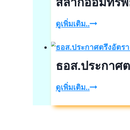
สลากออมทรัพย
สลาก
ดูเพิ่มเติม..
ออม
ทรัพย์
พิมาน
ธอส.ประกาศตรึ
มาศ
ปี2568
ธอส.ประกา
ดูเพิ่มเติม..
ตรึง
อัตรา
ดอกเบี้ย