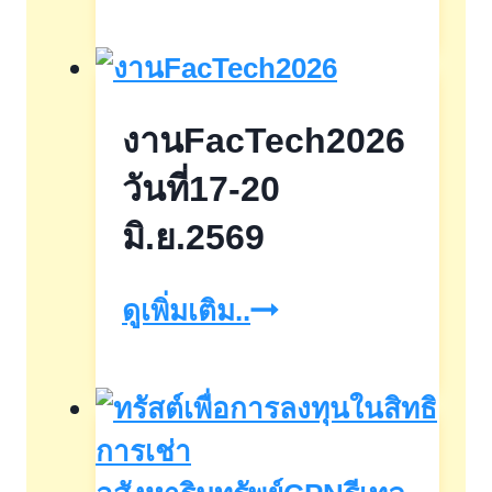
&
Hotelex
2025
งานFacTech2026
วัน
ที่
วันที่17-20
24
มิ.ย.2569
–
งานFacTech2026
ดูเพิ่มเติม..
27
วัน
กรกฎาคม
ที่17-
2568
20
มิ.ย.2569