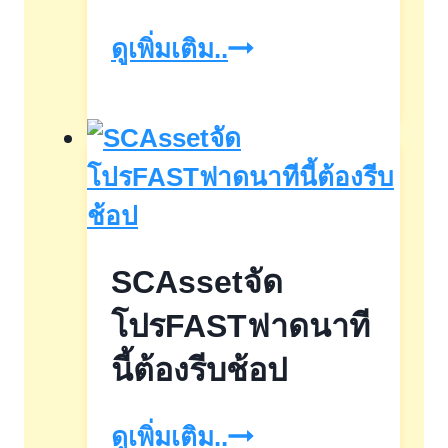
Thaiwatsadu
ดูเพิ่มเติม..
x
BnB
home
Grand
Sale
SCAssetจัด
2025
โปรFASTฟาดนาที
นี้ต้องรีบช้อป
SCAssetจัด
ดูเพิ่มเติม..