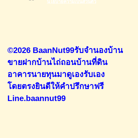
©2026 BaanNut99รับจำนองบ้าน
ขายฝากบ้านไถ่ถอนบ้านที่ดิน
อาคารนายทุนมาดูเองรับเอง
โดยตรง
ยินดีให้คำปรึกษาฟรี
Line.baannut99