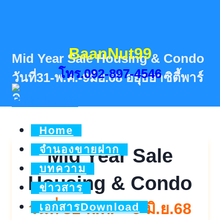
Skip
to
content
BaanNut99
Mid Year Sale Housing & Condo
โทร.092-897-4546
วันที่31-พ.ค.-9มิย.68 อยุธยาซิตี้พาร์
ค
Home
จำนองขายฝาก
Mid Year Sale
บทความ
Housing & Condo
ข่าวสาร
วันที่ 31 พ.ค. – 9 มิ.ย.68
เอกสารDownload