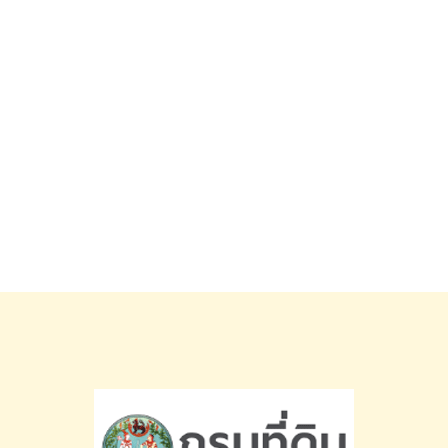
ใน
สิทธิ
การ
เช่า
อสังหาริมทรัพย์CPN
เทล
โกรท