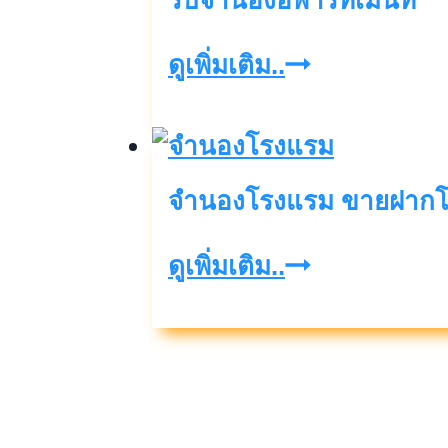
รับจำนองอพาร์ทเม้นท์
รับ
ดูเพิ่มเติม..
จำ
นอ
งอ
จำนองโรงแรม ขายฝากโรง
พาร์
ท
จำนอง
ดูเพิ่มเติม..
เม้น
โรงแรม
ท์
ขาย
ฝาก
โรงแรม