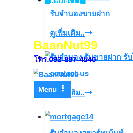
ติดต่อเรา
ฝาก
รับจำนองขายฝาก
ที่ดิน
บ้าน
รับ
ดูเพิ่มเติม..
BaanNut99
จำนอง
ขาย
โทร.092-897-4546
ฝาก
contact-us
Menu
contact-
ดูเพิ่มเติม..
us