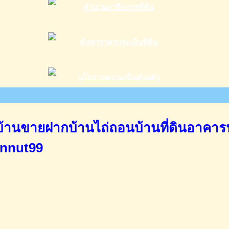
านขายฝากบ้านไถ่ถอนบ้านที่ดินอาคาร
annut99