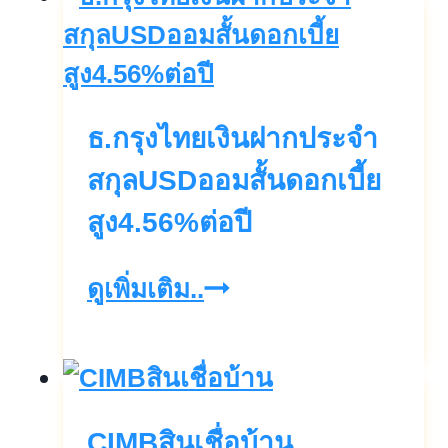
ที่ดิน
คอน
โด
ธ.กรุงไทยเงินฝากประจำ
แบบ
ไม่
สกุลUSDออมสั้นดอกเบี้ย
เช็ค
สูง4.56%ต่อปี
บู
ธ.กรุง
ดูเพิ่มเติม..
โร
ไทย
รับ
เงิน
เงิน
ฝาก
ทันใจ
CIMBสินเชื่อบ้าน
ประจำ