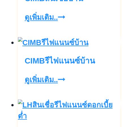
ใน
สกุลUSDออม
วัน
CIMBสิน
ดูเพิ่มเติม..
สั้น
เดียว
เชื่อ
ดอกเบี้ย
บ้าน
สูง4.56%ต่อ
ปี
CIMBรีไฟแนนซ์บ้าน
CIMBรี
ดูเพิ่มเติม..
ไฟแนนซ์
บ้าน