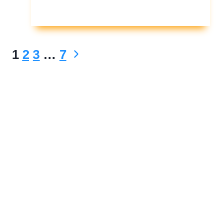
โครงสร้าง
หนี้
คือ
Next
1
2
3
…
7
Page
Page
navigation