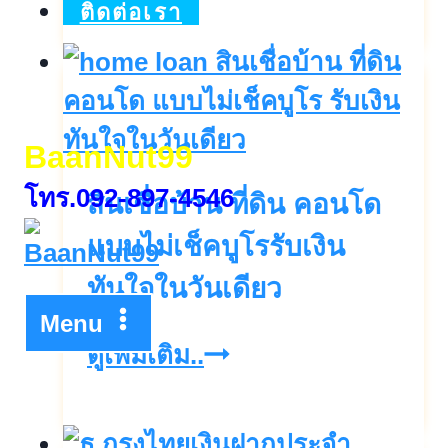
สิน
ติดต่อเรา
เชื่อ
ดอกเบี้ย
พิเศษ
BaanNut99
เริ่ม2.55%หนุน
โทร.092-897-4546
สินเชื่อบ้าน ที่ดิน คอนโด
คน
ไทย
แบบไม่เช็คบูโรรับเงิน
มี
ทันใจในวันเดียว
บ้าน
Menu
สิน
ดูเพิ่มเติม..
เชื่อ
บ้าน