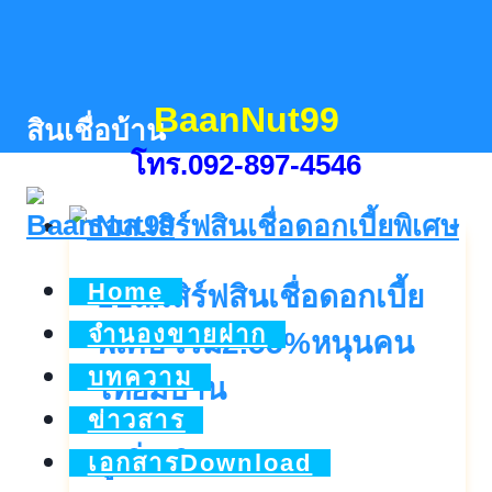
Skip
to
content
BaanNut99
สินเชื่อบ้าน
โทร.092-897-4546
Home
ธอส.เสิร์ฟสินเชื่อดอกเบี้ย
จำนองขายฝาก
พิเศษ เริ่ม2.55%หนุนคน
บทความ
ไทยมีบ้าน
ข่าวสาร
ธอส.เสิร์ฟ
ดูเพิ่มเติม..
เอกสารDownload