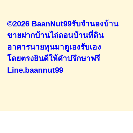
©2026 BaanNut99รับจำนองบ้าน
ขายฝากบ้านไถ่ถอนบ้านที่ดิน
อาคารนายทุนมาดูเองรับเอง
โดยตรง
ยินดีให้คำปรึกษาฟรี
Line.baannut99
Home