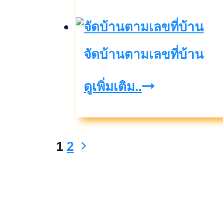
มงคล
นำ
โชค
จัดบ้านตามเลขที่บ้าน
เสริม
ดวง
จัด
ดูเพิ่มเติม..
บ้าน
ตาม
เลข
Next
1
2
Page
ที่
Page
navigation
บ้าน