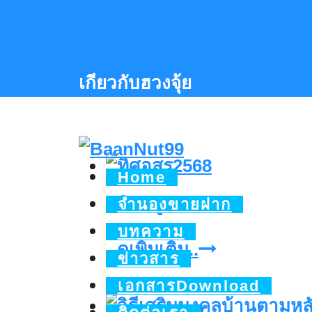
Skip
to
content
เกียวกับฮวงจุ้ย
Home
ทิศอสูร2568
จำนองขายฝาก
บทความ
ทิศ
ดูเพิ่มเติม..
ข่าวสาร
อสูร2568
เอกสารDownload