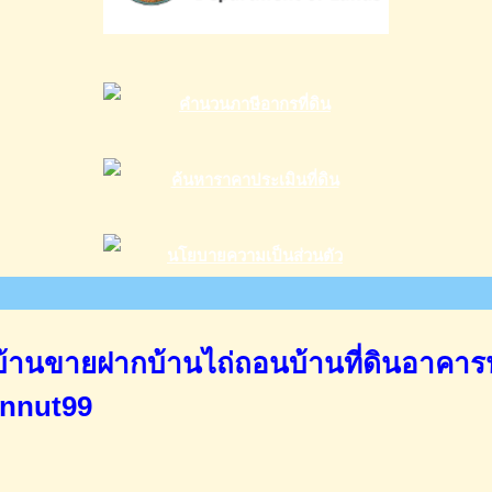
านขายฝากบ้านไถ่ถอนบ้านที่ดินอาคาร
annut99