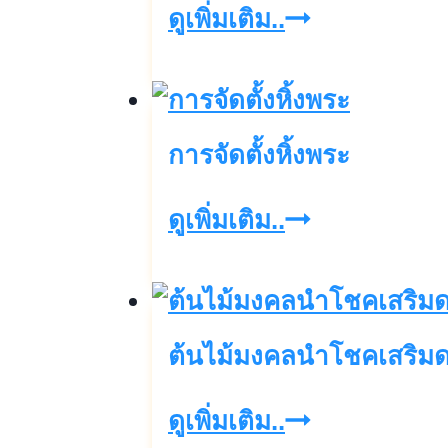
วิธี
ดูเพิ่มเติม..
ช่วย
ประหยัด
เวลา
การจัดตั้งหิ้งพระ
ใน
การ
การ
ดูเพิ่มเติม..
ย้าย
จัด
ที่
ตั้ง
อยู่
หิ้ง
ต้นไม้มงคลนำโชคเสริม
อาศัย
พระ
ต้นไม้
ดูเพิ่มเติม..