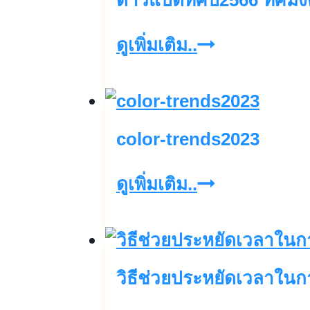
ดาวแปดทิศปี2566 ทิศมงค
กัน
นอน
ผู้
ดาว
ดูเพิ่มเติม..
สูง
แปด
อายุ
ทิศ
ปี2566
color-trends2023
ทิศ
มงคล2566
color-
ดูเพิ่มเติม..
ทิศ
trends2023
ดี2566
ทิศ
วิธีช่วยประหยัดเวลาในการ
ร้าย2666