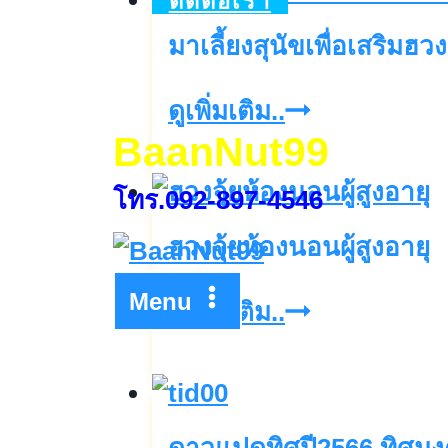
ติดต่อเรา
มาเลี้ยงสุนัขเพื่อเสริมฮวง
มา
ดูเพิ่มเติม..
BaanNut99
เลี้ยง
สุนัข
โทร.092-897-4546
เพื่อ
ฮวงจุ้ยห้องนอนผู้สูงอายุ
เส
Menu
ริม
ฮ
ดูเพิ่มเติม..
ฮ
วง
วง
จุ้ย
จุ้ย
ห้อง