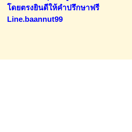
โดยตรง
ยินดีให้คำปรึกษาฟรี
Line.baannut99
Home
จำนองขายฝาก
บทความ
ข่าวสาร
เอกสารDownload