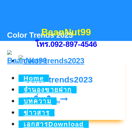
Skip
to
content
BaanNut99
Color Trends 2023
โทร.092-897-4546
Home
color-trends2023
จำนองขายฝาก
color-
ดูเพิ่มเติม..
บทความ
trends2023
ข่าวสาร
เอกสารDownload